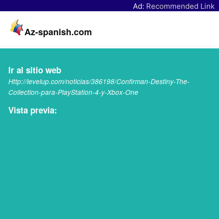
Ad:
Recommended Link
Az-spanish.com
Ir al sitio web
Http://levelup.com/noticias/386198/Confirman-Destiny-The-
Collection-para-PlayStation-4-y-Xbox-One
Vista previa: