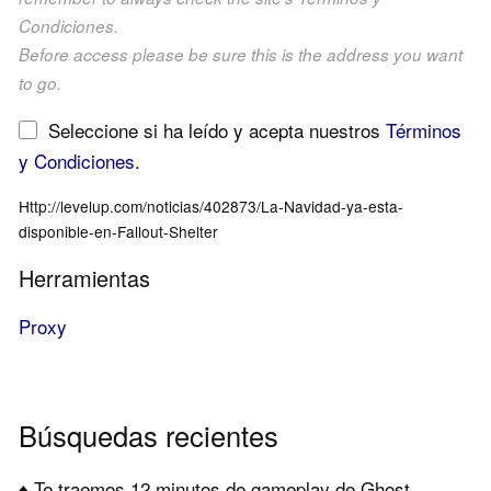
Condiciones.
Before access please be sure this is the address you want
to go.
Seleccione si ha leído y acepta nuestros
Términos
y Condiciones
.
Http://levelup.com/noticias/402873/La-Navidad-ya-esta-
disponible-en-Fallout-Shelter
Herramientas
Proxy
Búsquedas recientes
♦ Te traemos 12 minutos de gameplay de Ghost