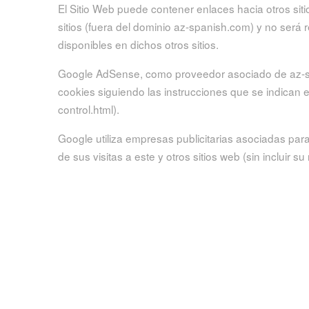
El Sitio Web puede contener enlaces hacia otros siti
sitios (fuera del dominio az-spanish.com) y no será
disponibles en dichos otros sitios.
Google AdSense, como proveedor asociado de az-spani
cookies siguiendo las instrucciones que se indican e
control.html).
Google utiliza empresas publicitarias asociadas par
de sus visitas a este y otros sitios web (sin incluir
servicios que le resulten de interés. Si desea obte
información, consulte por favor el enlace anterior.