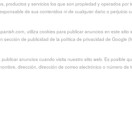
os, productos y servicios los que son propiedad y operados por t
 responsable de sus contenidos ni de cualquier daño o perjuicio 
sh.com, utiliza cookies para publicar anuncios en este sitio we
n sección de publicidad de la política de privacidad de Google (h
a publicar anuncios cuando visita nuestro sitio web. Es posible
 su nombre, dirección, dirección de correo electrónico o número de
ner más información sobre esta práctica y conocer sus opciones
Volver al principio
Página de Inicio