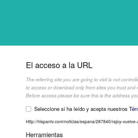
El acceso a la URL
The referring site you are going to visit is not contr
to access or download only from sites you trust and
Before access please be sure this is the address yo
Seleccione si ha leído y acepta nuestros
Tér
Http://hispantv.com/noticias/espana/287840/rajoy-vuelve
Herramientas