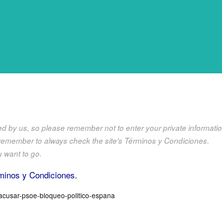
olled by us, so please remember not to enter your private informat
 remember to always check the site's Términos y Condiciones.
u want to go.
minos y Condiciones
.
-acusar-psoe-bloqueo-politico-espana