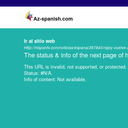
Az-spanish.com
Ir al sitio web
Http://hispantv.com/noticias/espana/287840/rajoy-vuelve
The status & info of the next page of
This URL is invalid, not supported, or protected.
Status: #N/A.
Info of content: Not available.