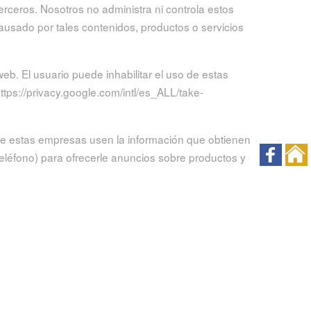
erceros. Nosotros no administra ni controla estos
causado por tales contenidos, productos o servicios
b. El usuario puede inhabilitar el uso de estas
ttps://privacy.google.com/intl/es_ALL/take-
 que estas empresas usen la información que obtienen
 teléfono) para ofrecerle anuncios sobre productos y
 para impedir que estas empresas usen esta