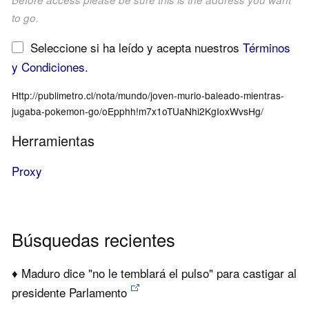
to go.
Seleccione si ha leído y acepta nuestros
Términos
y Condiciones
.
Http://publimetro.cl/nota/mundo/joven-murio-baleado-mientras-
jugaba-pokemon-go/oEpphh!m7x1oTUaNhi2KgIoxWvsHg/
Herramientas
Proxy
Búsquedas recientes
♦ Maduro dice "no le temblará el pulso" para castigar al
presidente Parlamento