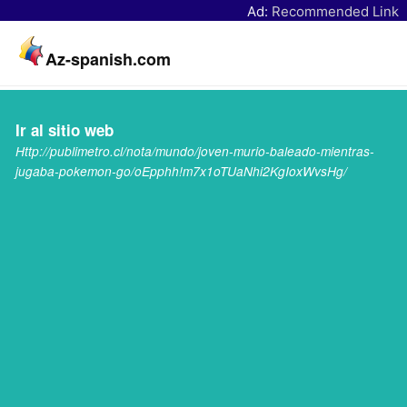
Ad:
Recommended Link
Az-spanish.com
Ir al sitio web
Http://publimetro.cl/nota/mundo/joven-murio-baleado-mientras-
jugaba-pokemon-go/oEpphh!m7x1oTUaNhi2KgIoxWvsHg/