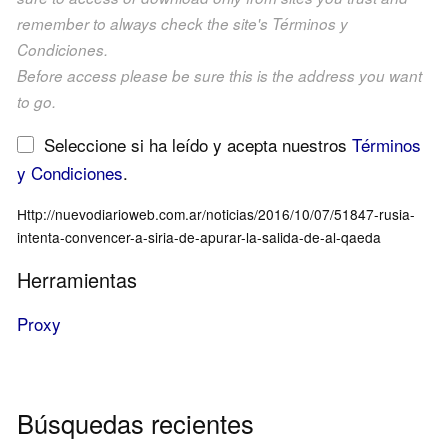
remember to always check the site's Términos y
Condiciones.
Before access please be sure this is the address you want
to go.
Seleccione si ha leído y acepta nuestros
Términos
y Condiciones
.
Http://nuevodiarioweb.com.ar/noticias/2016/10/07/51847-rusia-
intenta-convencer-a-siria-de-apurar-la-salida-de-al-qaeda
Herramientas
Proxy
Búsquedas recientes